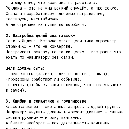
— и ощущение, что «реклама не работает».
Реклама — это не «на всякий случай», а про фокус.
Сначала прорабатываем ключевые направления,
тестируем, масштабируем.
А не стреляем из пушки по воробьям.
2. Настройка целей «на глазок»
Если в Яндекс. Метрике стоят цели типа «просмотр
страницы» — это не конверсия.
Настраивать рекламу по таким целям — всё равно что
ехать по навигатору без связи.
Цели должны быть:
— релевантны (заявка, клик по кнопке, заказ),
-проверены (работают ли события),
-понятны (чтобы вы сами понимали, что отслеживаете
и зачем).
3. Ошибки в семантике и группировке
Классика жанра — смешанные запросы в одной группе.
Например: «купить диван» + «ремонт дивана» + «диван
своими руками» — в одну кампанию.
А бывает наоборот — вся деятельность компании
в одну группу.