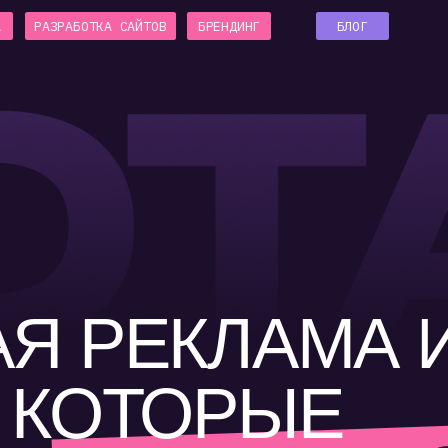
[ RU| 
ЗРАБОТКА САЙТОВ
БРЕНДИНГ
БЛОГ
Обсудить проект
Свяжитесь с нами любым удобным способом
 РЕКЛАМА И В
+7
КОТОРЫЕ
тверждаю ознакомление и
согласие с политикой
фиденциа
льности
РАБОТАЮТ
отправить