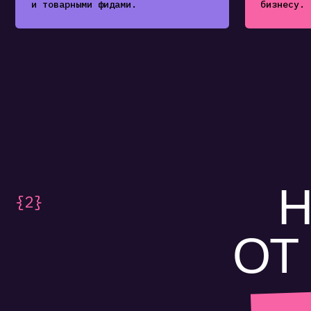
НА
{2}
ОТ 
Без лиш
понятн