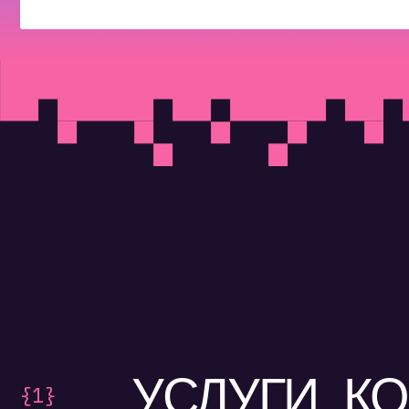
УСЛУГИ, КО
{1}
РЕКЛ