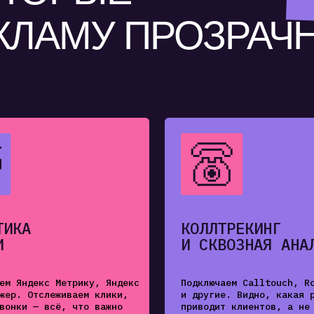
КОЛЛТРЕКИНГ
И СКВОЗНАЯ АНАЛИТИКА
екс Метрику, Яндекс
Подключаем Calltouch, Roistat
тслеживаем клики,
и другие. Видно, какая реклама
— всё, что важно
приводит клиентов, а не просто
тратит бюджет.